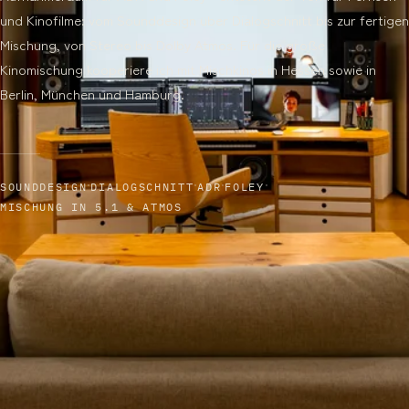
und Kinofilme: vom Sounddesign über Dialogschnitt bis zur fertigen
Mischung, von Stereo bis Dolby Atmos. Für die große
Kinomischung kooperiere ich mit Mischkinos in Hessen sowie in
Berlin, München und Hamburg.
·
·
·
·
SOUNDDESIGN
DIALOGSCHNITT
ADR
FOLEY
MISCHUNG IN 5.1 & ATMOS