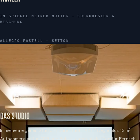
IM SPIEGEL MEINER MUTTER — SOUNDDESIGN &
▶
MISCHUNG
ALLEGRO PASTELL — SETTON
▶
DAS STUDIO
In meinem eigenen Studio in Darmstadt - 42 m² Regie plus 12 m²
Aufnahmeraum für ADR und Foley - entsteht der Ton für Fernseh-